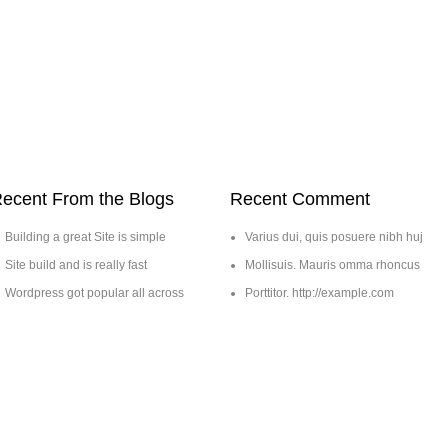
ecent From the Blogs
Recent Comment
Building a great Site is simple
Varius dui, quis posuere nibh huj
Site build and is really fast
Mollisuis. Mauris omma rhoncus
Wordpress got popular all across
Porttitor. http://example.com