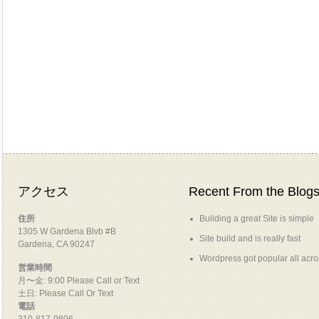
アクセス
Recent From the Blog
住所
Building a great Site is simple
1305 W Gardena Blvb #B
Site build and is really fast
Gardena, CA 90247
Wordpress got popular all acr
営業時間
月〜金: 9:00 Please Call or Text
土日: Please Call Or Text
電話
310-817-9806