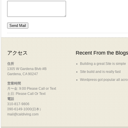
アクセス
Recent From the Blog
住所
Building a great Site is simple
1305 W Gardena Blvb #B
Site build and is really fast
Gardena, CA 90247
Wordpress got popular all acr
営業時間
月〜金: 9:00 Please Call or Text
土日: Please Call Or Text
電話
310-817-9806
090-6149-1000(日本）
mail@caldiving.com